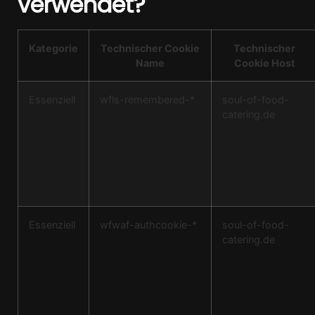
verwendet?
Kategorie
Technischer Cookie
Technischer
Name
Cookie Host
Essenziell
wfls-remembered-*
soul-of-food-
catering.de
Essenziell
wfwaf-authcookie-*
soul-of-food-
catering.de