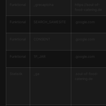
Funktional
_grecaptcha
https://soul-of-
food-catering.de
Funktional
SEARCH_SAMESITE
.google.com
Funktional
CONSENT
.google.com
Funktional
1P_JAR
.google.com
Statistik
_ga
.soul-of-food-
catering.de