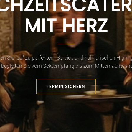
CHZEITSCATER
MIT HERZ
en Sie "Ja" zu perfektem Service und kulinarischen Highlig
 begleiten Sie vom Sektempfang bis zum Mitternachtssn
TERMIN SICHERN