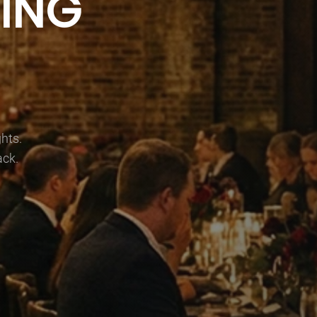
ING
hts.
ack.