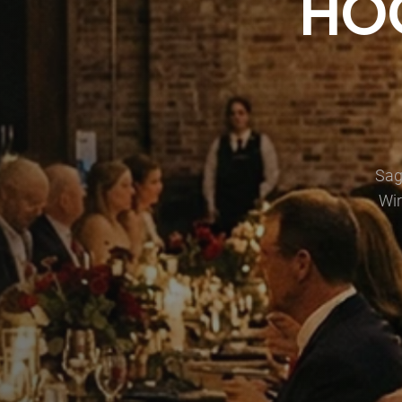
HO
Sag
Wir