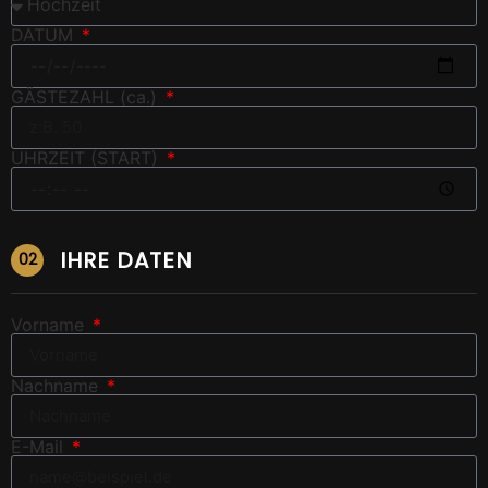
DATUM
GÄSTEZAHL (ca.)
UHRZEIT (START)
IHRE DATEN
02
Vorname
Nachname
E-Mail