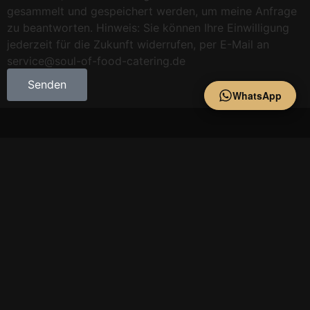
gesammelt und gespeichert werden, um meine Anfrage
zu beantworten. Hinweis: Sie können Ihre Einwilligung
jederzeit für die Zukunft widerrufen, per E-Mail an
service@soul-of-food-catering.de
Senden
WhatsApp
DIREKTER KONTAKT
LIEBER TELEFONIEREN?
Wir sind für Sie da und beraten Sie gerne persönlich.
08761 / 72 22 480